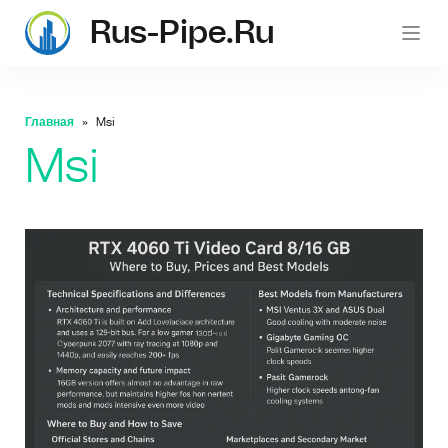
Rus-Pipe.ru
rus-p
Главная
Msi
Msi